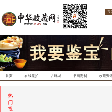
宝
首页
在线竞拍
古玩城
书画定制
收藏资
热
门
投