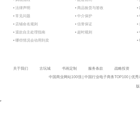
• 法律声明
• 商品验货与签收
•
• 常见问题
• 中介保护
•
• 店铺命名规则
• 信誉保证
•
• 退款自主处理指南
• 超时规则
•
• 哪些情况会动用到卖
•
家的保证金？
关于我们
古玩城
书画定制
服务条款
战略投资
中国商业网站100强
|
中国行业电子商务TOP100
|
优秀
版