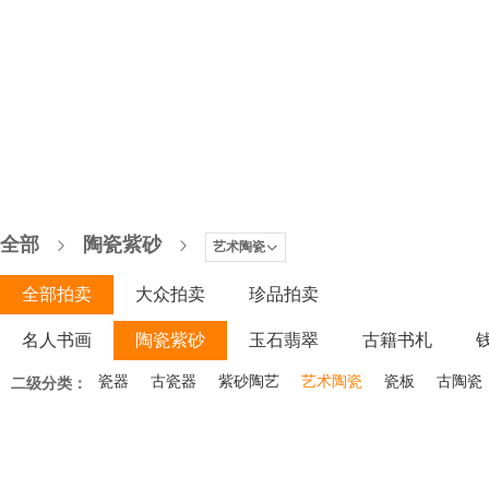
全部
陶瓷紫砂
艺术陶瓷
全部拍卖
大众拍卖
珍品拍卖
名人书画
陶瓷紫砂
玉石翡翠
古籍书札
木器家具
瓷器
微拍
古瓷器
紫砂陶艺
艺术陶瓷
瓷板
古陶瓷
二级分类：