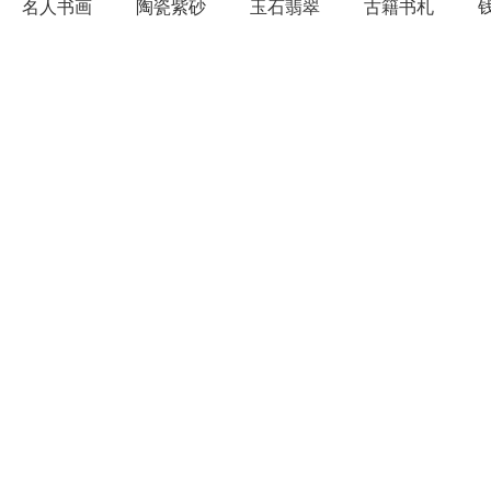
名人书画
陶瓷紫砂
玉石翡翠
古籍书札
木器家具
微拍