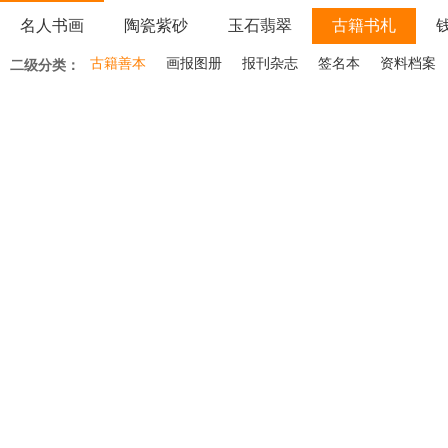
名人书画
陶瓷紫砂
玉石翡翠
古籍书札
木器家具
古籍善本
微拍
画报图册
报刊杂志
签名本
资料档案
二级分类：