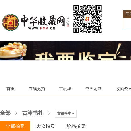
宝
首页
在线竞拍
古玩城
书画定制
收藏资
全部
古籍书札
古籍善本
全部拍卖
大众拍卖
珍品拍卖