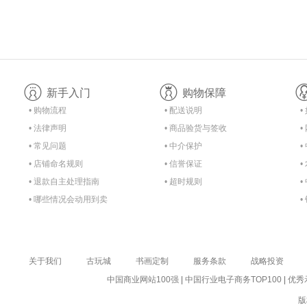
新手入门
购物保障
• 购物流程
• 配送说明
•
• 法律声明
• 商品验货与签收
•
• 常见问题
• 中介保护
•
• 店铺命名规则
• 信誉保证
•
• 退款自主处理指南
• 超时规则
•
• 哪些情况会动用到卖
•
家的保证金？
关于我们
古玩城
书画定制
服务条款
战略投资
中国商业网站100强
|
中国行业电子商务TOP100
|
优秀
版