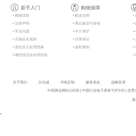
新手入门
购物保障
• 购物流程
• 配送说明
•
• 法律声明
• 商品验货与签收
•
• 常见问题
• 中介保护
•
• 店铺命名规则
• 信誉保证
•
• 退款自主处理指南
• 超时规则
•
• 哪些情况会动用到卖
•
家的保证金？
关于我们
古玩城
书画定制
服务条款
战略投资
中国商业网站100强
|
中国行业电子商务TOP100
|
优秀
版