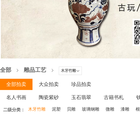
全部
雕品工艺
木牙竹雕
全部拍卖
大众拍卖
珍品拍卖
名人书画
陶瓷紫砂
玉石翡翠
古籍书札
木器家具
木牙竹雕
微拍
泥塑
贝雕
玻璃钢雕
微雕
漆雕
根
二级分类：