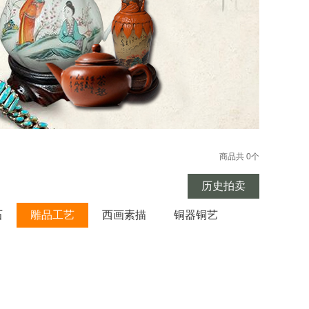
商品共 0个
历史拍卖
石
雕品工艺
西画素描
铜器铜艺