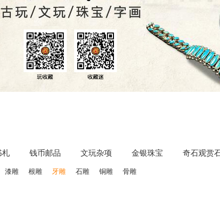
书札
钱币邮品
文玩杂项
金银珠宝
奇石观赏
漆雕
根雕
牙雕
石雕
铜雕
骨雕