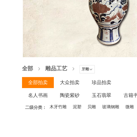
全部
雕品工艺
牙雕
全部拍卖
大众拍卖
珍品拍卖
名人书画
陶瓷紫砂
玉石翡翠
古籍
木器家具
木牙竹雕
微拍
泥塑
贝雕
玻璃钢雕
微雕
二级分类：