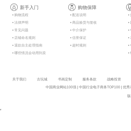
新手入门
购物保障
• 购物流程
• 配送说明
•
• 法律声明
• 商品验货与签收
•
• 常见问题
• 中介保护
•
• 店铺命名规则
• 信誉保证
•
• 退款自主处理指南
• 超时规则
•
• 哪些情况会动用到卖
•
家的保证金？
关于我们
古玩城
书画定制
服务条款
战略投资
中国商业网站100强
|
中国行业电子商务TOP100
|
优秀
版