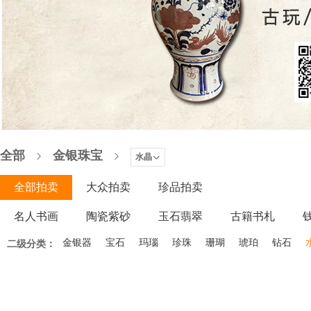
全部
金银珠宝
水晶
全部拍卖
大众拍卖
珍品拍卖
名人书画
陶瓷紫砂
玉石翡翠
古籍书札
木器家具
金银器
微拍
宝石
玛瑙
珍珠
珊瑚
琥珀
钻石
二级分类：